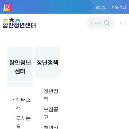
로그인
회원가입
함안청년
청년정책
센터
청년정
책
센터소
개
모집공
고
오시는
길
청년정