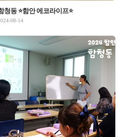
함청동 ⭐함안 에코라이프⭐
2024-08-14