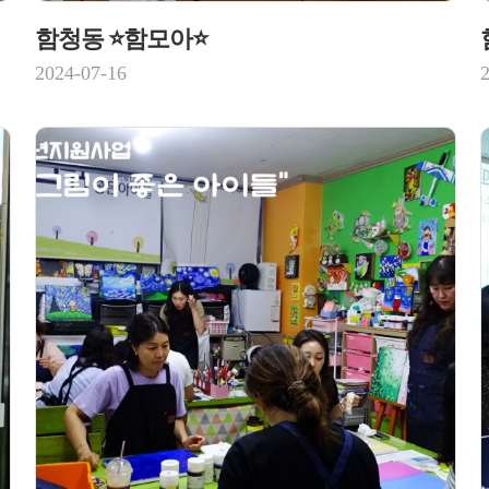
함청동 ⭐함모아⭐
2024-07-16