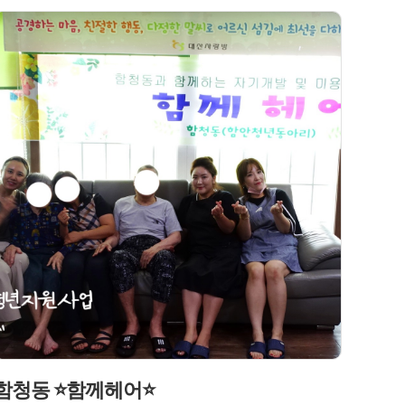
함청동 ⭐함께헤어⭐