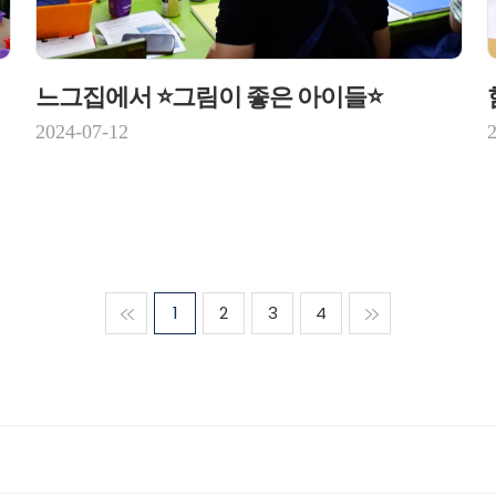
느그집에서 ⭐그림이 좋은 아이들⭐
2024-07-12
맨처음
1
2
3
4
맨마지막