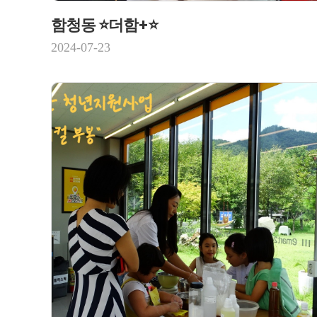
함청동 ⭐더함+⭐
2024-07-23