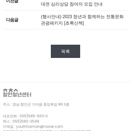
이전글
대면 심리상담 참여자 모집 안내
(행사안내) 2023 청년과 함께하는 전통문화
다음글
관광패키지 [초록산책]
목록
주소 :
경남 함안군 가야읍 중앙북길 86 3층
대표전화 :
055)585-8311~3
팩스 :
055)580-2549
이메일 :
youthhaman@naver.com