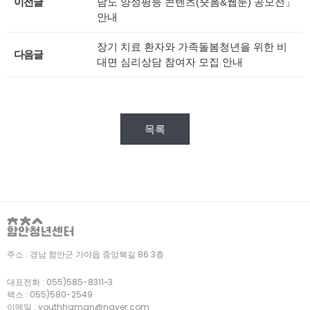
이전글
남도 양성평등 콘텐츠(숏폼&웹툰) 공모전」
안내
장기 치료 환자와 가족돌봄청년을 위한 비
다음글
대면 심리상담 참여자 모집 안내
목록
주소 :
경남 함안군 가야읍 중앙북길 86 3층
대표전화 :
055)585-8311~3
팩스 :
055)580-2549
이메일 :
youthhaman@naver.com