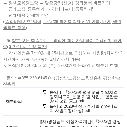
→ 평생교육정보망 → 맞춤강좌(신청) ‘강좌등록 바로가기’
→ 공개모집 ‘등록하기’ → 강좌나르미 ‘등록하기’
→
전체내용 상세히 작성
(‘
강좌비밀번호
’
입력
, '
내용
'
에
참여학습자 전원 이름
,
나이
,
생년
월일
도 작성
)
※
향후
모든 학습자는 누리집에 회원가입
하여 수강신청 해야
함
(
미가입 시 수강 불가
)
- 강좌일정은 7~10월 내 25시간으로 구성하여 지원함(차시당 3
시간까지 가능, 유아동은 2시간까지 가능)
○ 모집기한: 2023. 5. 31.(수), 17:00까지 온라인 신청분에 한함
□ 문의: ☎055-239-6145 (재)경상남도평생교육진흥원 평생학습
진흥팀
붙임 1. 「2023년 평생교육 취약지역
강좌나르미 운영 지원 사업」 함안군
강좌 모집 공고.pdf
첨부파일
붙임 2. 2023년 생애주기별 강좌나르
미 사업지침(개정).pdf
[(재)경상남도 여성가족재단] 「2023년 경상