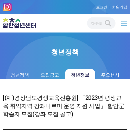
로그인
회원가입
청년정책
청년정책
모집공고
청년정보
주요행사
[(재)경상남도평생교육진흥원] 「2023년 평생교
육 취약지역 강좌나르미 운영 지원 사업」 함안군
학습자 모집(강좌 모집 공고)