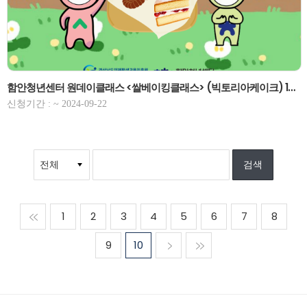
함안청년센터 원데이클래스 <쌀베이킹클래스> (빅토리아케이크) 10/24(목) -마감
신청기간 : ~ 2024-09-22
맨처음
1
2
3
4
5
6
7
8
9
10
다음
맨마지막