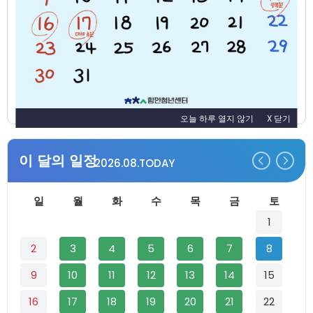
오늘 하루 열지 않기
X 닫기
이 달의 일정
2026.08
TODAY
일
월
화
수
목
금
토
1
2
3
4
5
6
7
8
9
10
11
12
13
14
15
16
17
18
19
20
21
22